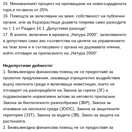
15. Минималният процент на прихващане на новосъздадената
гора е по-висок от 25%.
16. Помощта за залесяване на земя, собственост на публични
органи, или за бързорастящи дървета покрива само разходите
по т. 1 от Раздел 14.1 „Допустими разходи“.
17. В зоните, включени в мрежата „Натура 2000“, залесяването
е допустимо само ако съответства на целите на управлението
на тези зони и е съгласувано с органа на държавата членка,
който отговаря за прилагането на „Натура 2000“.
Недопустими дейности:
1. Безвъзмездна финансова помощ не се предоставя за
проектни предложения, оказващи отрицателно въздействие
върху околната среда и включващи инвестиции, които не
отговарят на разпоредбите на Закона за горите (ЗГ) и
подзаконовите нормативни актове за неговото прилагане,
Закона за биологичното разнообразие (ЗБР), Закона за
опазване на околната среда (ЗООС), Закона за защитените
територии (ЗЗТ), Закона за водите (ЗВ), Закон за защита на
растенията.
2. Безвъзмездна финансова помощ не се предоставя за