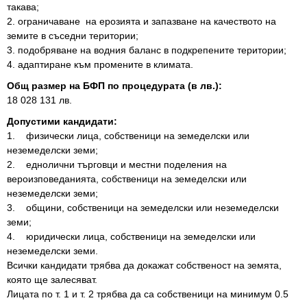
такава;
2. ограничаване на ерозията и запазване на качеството на
земите в съседни територии;
3. подобряване на водния баланс в подкрепените територии;
4. адаптиране към промените в климата.
Общ размер на БФП по процедурата (в лв.):
18 028 131 лв.
Допустими кандидати:
1. физически лица, собственици на земеделски или
неземеделски земи;
2. еднолични търговци и местни поделения на
вероизповеданията, собственици на земеделски или
неземеделски земи;
3. общини, собственици на земеделски или неземеделски
земи;
4. юридически лица, собственици на земеделски или
неземеделски земи.
Всички кандидати трябва да докажат собственост на земята,
която ще залесяват.
Лицата по т. 1 и т. 2 трябва да са собственици на минимум 0.5