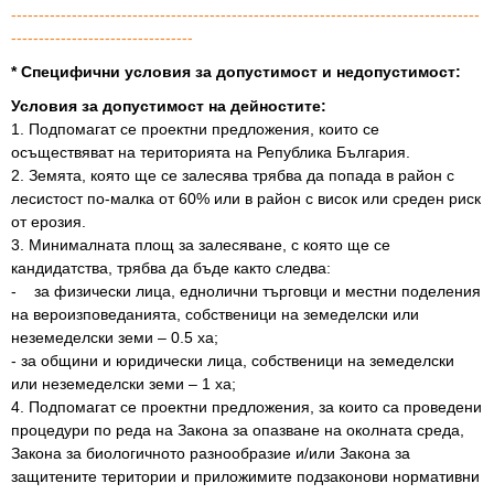
-------------------------------------------------------------------------------------
---------------------------------
* Специфични условия за допустимост и недопустимост:
Условия за допустимост на дейностите:
1. Подпомагат се проектни предложения, които се
осъществяват на територията на Република България.
2. Земята, която ще се залесява трябва да попада в район с
лесистост по-малка от 60% или в район с висок или среден риск
от ерозия.
3. Минималната площ за залесяване, с която ще се
кандидатства, трябва да бъде както следва:
- за физически лица, еднолични търговци и местни поделения
на вероизповеданията, собственици на земеделски или
неземеделски земи – 0.5 ха;
- за общини и юридически лица, собственици на земеделски
или неземеделски земи – 1 ха;
4. Подпомагат се проектни предложения, за които са проведени
процедури по реда на Закона за опазване на околната среда,
Закона за биологичното разнообразие и/или Закона за
защитените територии и приложимите подзаконови нормативни