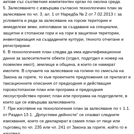
актове със съответния компетентен орган по околна среда.
5. Залесяването с извършва съгласно технологичен план за
залесяване по чл. 3, ал. 1 от Наредба № 2 от 7.02.2013 г. за
условията и реда за залесяване на горски територии и
земеделски земи, използвани за създаване на специални,
защитни и стопански гори и на гори в защитени територии,
инвентаризация на създадените култури, тяхното отчитане и
регистриране.
6. В технологичния план следва да има идентификационни
данни за залесителните обекти (отдел, подотдел и номер на
поземлен имот), землище и община, в които се намират
имотите. В случаите на залесяване на голини по смисъла на
Закона за горите, то към проектните предложения се прилагат и
таксационните описания от предходния и действащия
горскостопански план или програма и предходния
лесоустройствен проект, план или програма на подотделите, в
които ще се извършва залесяването.
7. При изготвяне на технологичния план за залесяване по т. 1.1.
от Раздел 13.1. „Допустими дейности“ се спазват следните
изисквания, които се декларират в самия план от лице или
търговец по чл. 235 или чл. 241 от Закона за горите, който го е
изготвил: