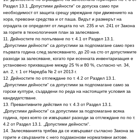
Раздел 13.1 „Допустими дейности“ се допуска само при
необходимост от защита срещу увреждане при движението на
хора, превозни средства и от паша. Видът и размерът на
оградата се определят от лицата по чл. 235 и чл. 241 от Закона
за горите в технологичния план за залесяване.
11. Дейностите по попълване по т. 4.1 от Раздел 13.1.
„Допустими дейности“ са допустими за подпомагане само през
първата година след залесяването, до 20 на сто от допустимите
разходи за залесяване, когато при есенната инвентаризация е
установено прихващане между 25 % и 80 %, съгласно чл. 34,
ал. 2, т. 1 от Наредба № 2 от 2013 г.
12. Дейностите по отглеждане по т. 4.2 от Раздел 13.1.
„Допустими дейности“ са допустими за подпомагане само за
горски култури, създадени по реда на настоящите условия за
кандидатстване.
13. Превантивните действия по т. 4.3 от Раздел 13.1.
„Допустими дейности“ са допустими за подпомагане всяка
година, през която се извършват разходи за отглеждане по по т.
4.2 от Раздел 13.1. „Допустими дейности“.
14. Залесяванията трябва да се извършват съгласно Закона за
горите и свързаните с него подзаконови нормативни актове.