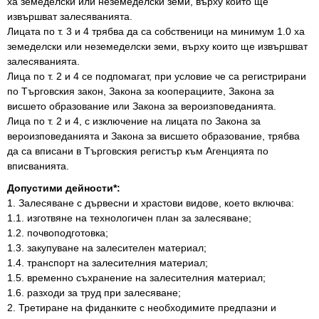
ха земеделски или неземеделски земи, върху които ще
извършват залесяванията.
Лицата по т. 3 и 4 трябва да са собственици на минимум 1.0 ха
земеделски или неземеделски земи, върху които ще извършват
залесяванията.
Лица по т. 2 и 4 се подпомагат, при условие че са регистрирани
по Търговския закон, Закона за кооперациите, Закона за
висшето образование или Закона за вероизповеданията.
Лица по т. 2 и 4, с изключение на лицата по Закона за
вероизповеданията и Закона за висшето образование, трябва
да са вписани в Търговския регистър към Агенцията по
вписванията.
Допустими дейности*:
1. Залесяване с дървесни и храстови видове, което включва:
1.1. изготвяне на технологичен план за залесяване;
1.2. почвоподготовка;
1.3. закупуване на залесителен материал;
1.4. транспорт на залесителния материал;
1.5. временно съхранение на залесителния материал;
1.6. разходи за труд при залесяване;
2. Третиране на фиданките с необходимите предпазни и