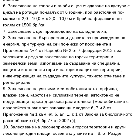
6. Залесяване на тополи и върби с цел създаване на култури с
цикъл на ротация по-малък от 6 години, при разстояния по-
малки от 2,0 - 10,0 м х 2,0 - 10,0 м и брой на фиданките по-
голям от 1500 бр./ха;
7. Залесяване с цел производство на коледни елхи;
8. Залесяване на бързорастящи дървета за производство на
енергия, при турнуси на сеч по-ниски от посочените в
Приложение № 4 от Наредба № 2 от 7 февруари 2013 г. за
условията и реда за залесяване на горски територии и
земеделски земи, използвани за създаване на специални,
защитни и стопански гори и на гори в защитени територии,
инвентаризация на създадените култури, тяхното отчитане и
регистриране.
9. Залесяване на уязвими местообитания като торфища,
влажни зони, карстови и силикатни терени, автохтонно не
поддържащи горско-дървесна растителност (местообитания с
европейска значимост, започващи с кодове 6, 7 и 8 от
Приложение № 1 към чл. 6, ал. 1, т. 1 от Закона за биологичното
разнообразие (ДВ. бр.77 от 2002 г.));
10. Залесяване на лесонепригодни горски територии и други
лесонепригодни площи, освен в случаите на т. 8. от Раздел