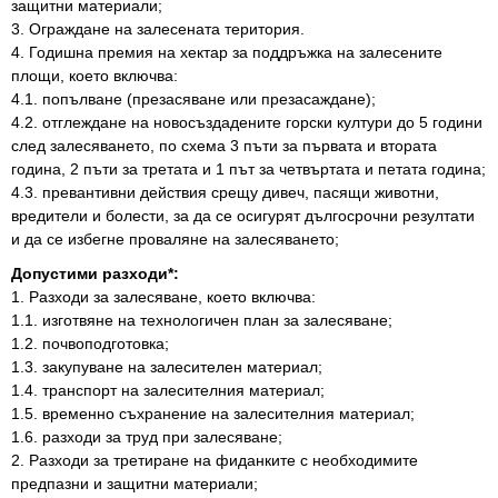
защитни материали;
3. Ограждане на залесената територия.
4. Годишна премия на хектар за поддръжка на залесените
площи, което включва:
4.1. попълване (презасяване или презасаждане);
4.2. отглеждане на новосъздадените горски култури до 5 години
след залесяването, по схема 3 пъти за първата и втората
година, 2 пъти за третата и 1 път за четвъртата и петата година;
4.3. превантивни действия срещу дивеч, пасящи животни,
вредители и болести, за да се осигурят дългосрочни резултати
и да се избегне проваляне на залесяването;
Допустими разходи*:
1. Разходи за залесяване, което включва:
1.1. изготвяне на технологичен план за залесяване;
1.2. почвоподготовка;
1.3. закупуване на залесителен материал;
1.4. транспорт на залесителния материал;
1.5. временно съхранение на залесителния материал;
1.6. разходи за труд при залесяване;
2. Разходи за третиране на фиданките с необходимите
предпазни и защитни материали;