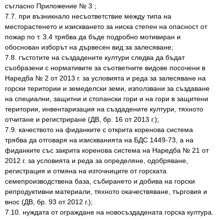
съгласно Приложение № 3 ;
7.7. при възникнало несъответствие между типа на
месторастенето и изискването за ниска степен на опасност от
пожар по т. 3.4 трябва да бъде подробно мотивиран и
обоснован изборът на дървесен вид за залесяване;
7.8. гъстотите на създадените култури следва да бъдат
съобразени с нормативите за съответните видове посочени в
Наредба № 2 от 2013 г. за условията и реда за залесяване на
горски територии и земеделски земи, използвани за създаване
на специални, защитни и стопански гори и на гори в защитени
територии, инвентаризация на създадените култури, тяхното
отчитане и регистриране (ДВ, бр. 16 от 2013 г.);
7.9. качеството на фиданките с открита коренова система
трябва да отговаря на изискванията на БДС 1449-73, а на
фиданките със закрита коренова система на Наредба № 21 от
2012 г. за условията и реда за определяне, одобряване,
регистрация и отмяна на източниците от горската
семепроизводствена база, събирането и добива на горски
репродуктивни материали, тяхното окачествяване, търговия и
внос (ДВ, бр. 93 от 2012 г.);
7.10. нуждата от ограждане на новосъздадената горска култура.