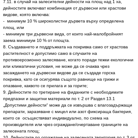
7.11. в случай на залесителни дейности на площ над 1 ха,
дейностите включват комбинация от дървесни или храстови
видове, която включва:
- минимум 10 % широколистни дървета върху определена
площ, или
- минимум три дървесни вида, от които най-малобройният
заема минимум 10 % от площта.
8. Създаването и поддръжката на покривка само от храстова
растителност е допустимо само в случаите на
противоерозионно залесяване, когато поради тежки екологични
или климатични условия, не може да се очаква чрез
засаждането на дървесни видове да се създаде горска
покривка, като се осигурява същото равнище на грижи и
опазване, каквото се прилага и за горите;
9. Дейностите по третиране на фиданките с необходимите
предпазни и защитни материали по т. 2 от Раздел 13.1
„Допустими дейности“ може да се извършва с влагозадържащи
препарати, заразяване с мицел или азот фиксираща бактерия,
които се осъществяват индивидуално, по схема на
производителя или чрез ограждане/очертаване границите на
залесената площ;
10. Дейностите по ограждане на залесената територия по т. 3 от