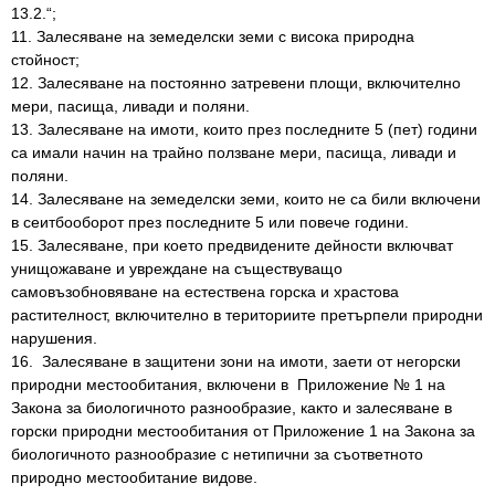
13.2.“;
11. Залесяване на земеделски земи с висока природна
стойност;
12. Залесяване на постоянно затревени площи, включително
мери, пасища, ливади и поляни.
13. Залесяване на имоти, които през последните 5 (пет) години
са имали начин на трайно ползване мери, пасища, ливади и
поляни.
14. Залесяване на земеделски земи, които не са били включени
в сеитбооборот през последните 5 или повече години.
15. Залесяване, при което предвидените дейности включват
унищожаване и увреждане на съществуващо
самовъзобновяване на естествена горска и храстова
растителност, включително в териториите претърпели природни
нарушения.
16. Залесяване в защитени зони на имоти, заети от негорски
природни местообитания, включени в Приложение № 1 на
Закона за биологичното разнообразие, както и залесяване в
горски природни местообитания от Приложение 1 на Закона за
биологичното разнообразие с нетипични за съответното
природно местообитание видове.