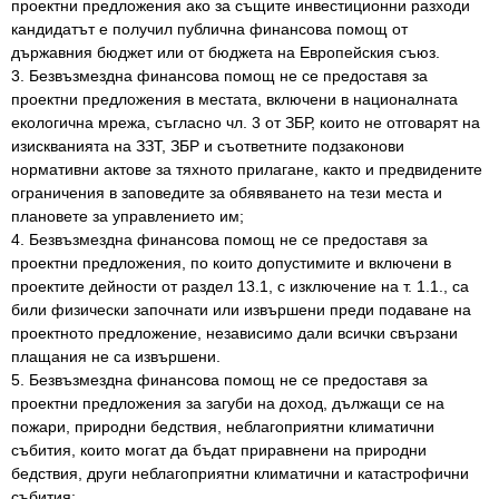
проектни предложения ако за същите инвестиционни разходи
кандидатът е получил публична финансова помощ от
държавния бюджет или от бюджета на Европейския съюз.
3. Безвъзмездна финансова помощ не се предоставя за
проектни предложения в местата, включени в националната
екологична мрежа, съгласно чл. 3 от ЗБР, които не отговарят на
изискванията на ЗЗТ, ЗБР и съответните подзаконови
нормативни актове за тяхното прилагане, както и предвидените
ограничения в заповедите за обявяването на тези места и
плановете за управлението им;
4. Безвъзмездна финансова помощ не се предоставя за
проектни предложения, по които допустимите и включени в
проектите дейности от раздел 13.1, с изключение на т. 1.1., са
били физически започнати или извършени преди подаване на
проектното предложение, независимо дали всички свързани
плащания не са извършени.
5. Безвъзмездна финансова помощ не се предоставя за
проектни предложения за загуби на доход, дължащи се на
пожари, природни бедствия, неблагоприятни климатични
събития, които могат да бъдат приравнени на природни
бедствия, други неблагоприятни климатични и катастрофични
събития;