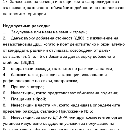
17. Залесяване на сечища и площи, които са предвидени за
залесяване, като част от обичайните дейности по стопанисване
на горските територии.
Недопустими разходи:
1. Закупуване или наем на земя и сгради;
2. Данък върху добавена стойност (ДДС), с изключение на
невъзстановим ДДС, когато е поет действително и окончателно
от кандидати, различни от лицата, освободени от данък
съгласно чл. 3, ал. 5 от Закона за данък върху добавената
стойност (ЗДДС);
3. оперативни разходи, включително разходи за наеми;
4. банкови такси, разходи за гаранции, изплащане и
рефинансиране на лихви, застраховки;
5. Принос в натура;
6. Инвестиции, които представляват обикновена подмяна;
7. Плащания в брой;
8. Инвестиции в частта им, която надвишава определените
пределни разходи, съгласно Приложение № 5;
9. Инвестиции, за които ДФЗ-РА или друг компетентен орган
установи изкуствено създадени условия за получаване на
безвъзмездната финансова помощ с цел осъществяване на