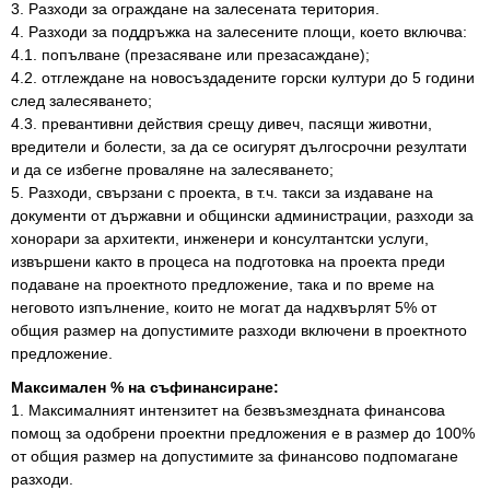
3. Разходи за ограждане на залесената територия.
4. Разходи за поддръжка на залесените площи, което включва:
4.1. попълване (презасяване или презасаждане);
4.2. отглеждане на новосъздадените горски култури до 5 години
след залесяването;
4.3. превантивни действия срещу дивеч, пасящи животни,
вредители и болести, за да се осигурят дългосрочни резултати
и да се избегне проваляне на залесяването;
5. Разходи, свързани с проекта, в т.ч. такси за издаване на
документи от държавни и общински администрации, разходи за
хонорари за архитекти, инженери и консултантски услуги,
извършени както в процеса на подготовка на проекта преди
подаване на проектното предложение, така и по време на
неговото изпълнение, които не могат да надхвърлят 5% от
общия размер на допустимите разходи включени в проектното
предложение.
Максимален % на съфинансиране:
1. Максималният интензитет на безвъзмездната финансова
помощ за одобрени проектни предложения е в размер до 100%
от общия размер на допустимите за финансово подпомагане
разходи.