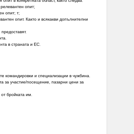
опит в конкретната област, както следва:
 релевантен опит;
н опит; т;
евантен опит. Както и всякакви допълнителни
 предоставят.
нта.
нта в страната и ЕС.
ите командировки и специализации в чужбина.
та за участие/посещение, пазарни цени за
 от бройката им.