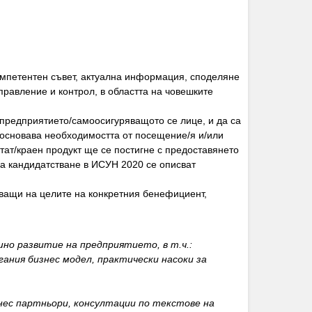
омпетентен съвет, актуална информация, споделяне
правление и контрол, в областта на човешките
 предприятието/самоосигуряващото се лице, и да са
босновава необходимостта от посещение/я и/или
лтат/краен продукт ще се постигне с предоставянето
за кандидатстване в ИСУН 2020 се описват
стващи на целите на конкретния бенефициент,
но развитие на предприятието, в т.ч.:
ания бизнес модел, практически насоки за
знес партньори, консултации по текстове на