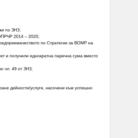
ки по ЗНЗ;
ОПРЧР 2014 – 2020;
предприемачеството по Стратегии за ВОМР на
ект и получили еднократна парична сума вместо
 чл. 49 от ЗНЗ;
ане дейности/услуги, насочени към успешно