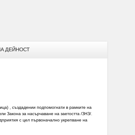
А ДЕЙНОСТ
ица) , създадении подпомогнати в рамките на
и Закона за насърчаване на заетостта /ЗНЗ/.
едприятия с цел първоначално укрепване на