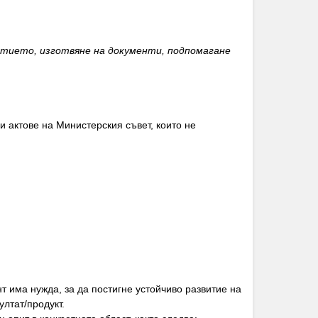
витието, изготвяне на документи, подпомагане
актове на Министерския съвет, които не
т има нужда, за да постигне устойчиво развитие на
ултат/продукт.