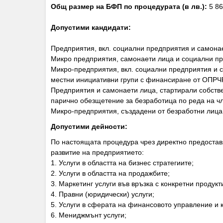
Общ размер на БФП по процедурата (в лв.):
5 86
Допустими кандидати:
Предприятия, вкл. социални предприятия и самона
Микро предприятия, самонаети лица и социални п
Микро-предприятия, вкл. социални предприятия и 
местни инициативни групи с финансиране от ОПРЧР
Предприятия и самонаети лица, стартирали собстве
парично обезщетение за безработица по реда на чл.
Микро-предприятия, създадени от безработни лица 
Допустими дейности:
По настоящата процедура чрез директно предостав
развитие на предприятието:
1. Услуги в областта на бизнес стратегиите;
2. Услуги в областта на продажбите;
3. Маркетинг услуги във връзка с конкретни продукт
4. Правни (юридически) услуги;
5. Услуги в сферата на финансовото управление и 
6. Мениджмънт услуги;