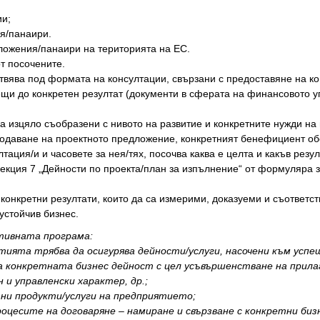
ии;
ия/панаири.
ложения/панаири на територията на ЕС.
т посочените.
твява под формата на консултации, свързани с предоставяне на к
ещи до конкретен резултат (документи в сферата на финансовото у
са изцяло съобразени с нивото на развитие и конкретните нужди на
 подаване на проектното предложение, конкретният бенефициент о
тация/и и часовете за нея/тях, посочва каква е целта и какъв резу
секция 7 „Дейности по проекта/план за изпълнение“ от формуляра 
 конкретни резултати, които да са измерими, доказуеми и съответ
устойчив бизнес.
тивната програма:
ията трябва да осигурява дейности/услуги, насочени към успеш
а конкретната бизнес дейност с цел усъвършенстване на прилаг
 и управленски характер, др.;
тни продукти/услуги на предприятието;
роцесите на договаряне – намиране и свързване с конкретни би