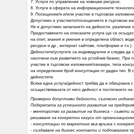
7. Услуги по управление на човешки ресурси;
8. Услуги в сферата на информационните технолог
9. Посещение/я и/или участие в търговски изложен
Допустимо е участието/посещението в търговски из
Не е допустимо залагането на дейности, различни о
Предоставянето на описаните услуги ще се осъщес
на опит, знания и умения в определена област, вод
ресурси и др., интернет сайтове, платформи и т.н.).
Дейностите/услугите са индивидуални и следва да 
насочени към развитието на устойчив бизнес. При
участие в търговски изложения/панаири, типа консул
на определения брой консултации от даден тип. В 
дейностите.
Всяка една услуга/дейност трябва да е обвързана с
осъществяваната от него дейност и постигането на 
Примерни допустими дейности, съгласно индика
Подкрепата за успешното развитие на предприят
- менторство за развитие на бизнеса – съвети з
решаване на конкретни казуси от организационен
- консултации по маркетинг във връзка с конкре
- създаване на бизнес контакти и подпомагане п