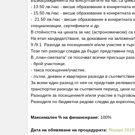
Възнагражденията на консултантите на час са фикси
- 13.50 лв./час - висше образование в конкретната 
- 15.50 лв./час - висше образование в конкретната е
- 21.50 лв./час - висше образование в конкретната 
специализации, сертификати и др.
В стойността на цената за час (астрономически) са
На етап кандидатстване, за доказване на заложенат
9./9.1. Разходи за посещение/я и/или участие в тъ
Този тип разходи следва да бъдат представени под
В „план-сметката“ се посочват всички присъщи разх
- брой участници;
- такса посещение/участие;
- пътни, дневни и квартирни разходи в съответств
За всеки един разход от нея се представя релевант
транспортни разходи за съответния период, цени на
Разходите за посещение/я и/или участие в търговск
Разходите по бюджетни редове следва да кореспон
Максимален % на финансиране:
100%
Дата на обявяване на процедурата:
Януари 2019