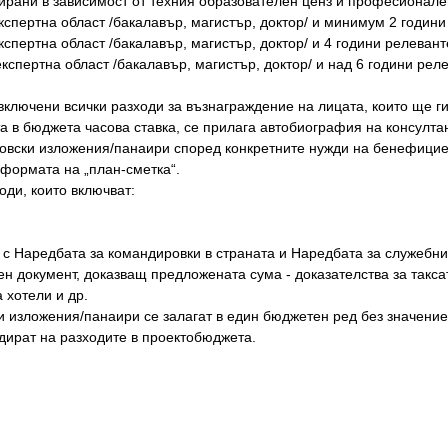
рани в зависимост от техния образователен ценз и професионален 
експертна област /бакалавър, магистър, доктор/ и минимум 2 години
кспертна област /бакалавър, магистър, доктор/ и 4 години релеванте
експертна област /бакалавър, магистър, доктор/ и над 6 години рел
 включени всички разходи за възнаграждение на лицата, които ще ги
а в бюджета часова ставка, се прилага автобиография на консулта
рговски изложения/панаири според конкретните нужди на бенефицие
 формата на „план-сметка“.
оди, които включват:
ие с Наредбата за командировки в страната и Наредбата за служебн
ен документ, доказващ предложената сума - доказателства за такса
 хотели и др.
и изложения/панаири се залагат в един бюджетен ред без значение
дират на разходите в проектобюджета.