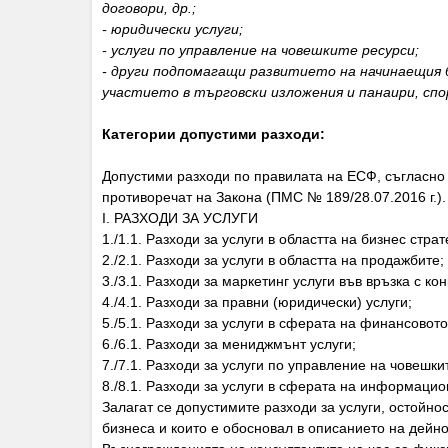
договори, др.;
- юридически услуги;
- услуги по управление на човешките ресурси;
- други подпомагащи развитието на начинаещия б
участието в търговски изложения и панаири, сп
Категории допустими разходи:
Допустими разходи по правилата на ЕСФ, съгласно
противоречат на Закона (ПМС № 189/28.07.2016 г.).
I. РАЗХОДИ ЗА УСЛУГИ
1./1.1. Разходи за услуги в областта на бизнес страт
2./2.1. Разходи за услуги в областта на продажбите;
3./3.1. Разходи за маркетинг услуги във връзка с к
4./4.1. Разходи за правни (юридически) услуги;
5./5.1. Разходи за услуги в сферата на финансовот
6./6.1. Разходи за мениджмънт услуги;
7./7.1. Разходи за услуги по управление на човешки
8./8.1. Разходи за услуги в сферата на информацио
Залагат се допустимите разходи за услуги, остойно
бизнеса и които е обосновал в описанието на дейнос