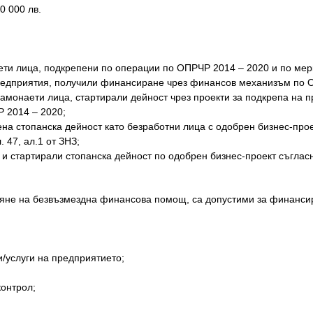
0 000 лв.
ети лица, подкрепени по операции по ОПРЧР 2014 – 2020 и по мер
редприятия, получили финансиране чрез финансов механизъм по 
самонаети лица, стартирали дейност чрез проекти за подкрепа на 
 2014 – 2020;
на стопанска дейност като безработни лица с одобрен бизнес-про
 47, ал.1 от ЗНЗ;
и стартирали стопанска дейност по одобрен бизнес-проект съгласно
яне на безвъзмездна финансова помощ, са допустими за финансир
и/услуги на предприятието;
контрол;