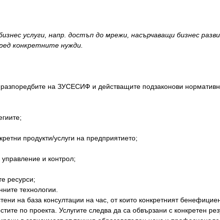
изнес услуги, напр. достъп до мрежи, насърчаващи бизнес раз
оред конкретните нужди.
 разпоредбите на ЗУСЕСИФ и действащите подзаконови нормативни 
егиите;
онкретни продукти/услуги на предприятието;
о управление и контрол;
те ресурси;
нните технологии.
стени на база консултации на час, от които конкретният бенефициен
тите по проекта. Услугите следва да са обвързани с конкретен рез